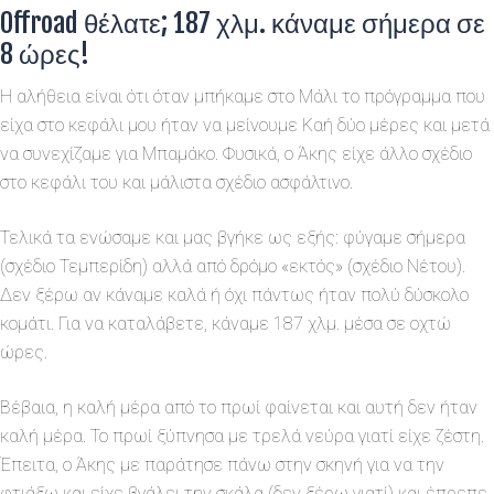
Offroad θέλατε; 187 χλμ. κάναμε σήμερα σε
8 ώρες!
Η αλήθεια είναι ότι όταν μπήκαμε στο Μάλι το πρόγραμμα που
είχα στο κεφάλι μου ήταν να μείνουμε Καή δύο μέρες και μετά
να συνεχίζαμε για Μπαμάκο. Φυσικά, ο Άκης είχε άλλο σχέδιο
στο κεφάλι του και μάλιστα σχέδιο ασφάλτινο.
Τελικά τα ενώσαμε και μας βγήκε ως εξής: φύγαμε σήμερα
(σχέδιο Τεμπερίδη) αλλά από δρόμο «εκτός» (σχέδιο Νέτου).
Δεν ξέρω αν κάναμε καλά ή όχι πάντως ήταν πολύ δύσκολο
κομάτι. Για να καταλάβετε, κάναμε 187 χλμ. μέσα σε οχτώ
ώρες.
Βέβαια, η καλή μέρα από το πρωί φαίνεται και αυτή δεν ήταν
καλή μέρα. Το πρωί ξύπνησα με τρελά νεύρα γιατί είχε ζέστη.
Έπειτα, ο Άκης με παράτησε πάνω στην σκηνή για να την
φτιάξω και είχε βγάλει την σκάλα (δεν ξέρω γιατί) και έπρεπε