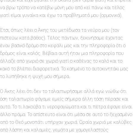
να βρω τρόπο να κατέβω μόνη μου από κεί πάνω και τέλος
γιατί είμαι γυναίκα και έχω τα προβληματά μου (ορμονικά).
Έτσι, όπως λέει ο Άκης του μετέδωσα τα νεύρα μου (τον
πιστεύω κατά βάθος). Τέλος πάντων, ξεκινήσαμε έχοντας
έναν βασικό δρόμο στο κεφάλι μας και την πληροφορία ότι ο
δρόμος είναι καλός. Βέβαια αυτή ήταν μια πληροφορία που
άλλαζε από χωριό σε χωριό γιατί ο καθένας το καλό και το
κακό το βλέπει διαφορετικά. Το καημένο το αυτοκινητάκι μας
το λυπήθηκε η ψυχή μου σήμερα.
Ο Άκης λέει ότι δεν το ταλαιπωρήσαμε αλλά εγώ νιώθω ότι
όση ταλαιπωρία φάγαμε εμείς σήμερα άλλη τόση πέρασε και
αυτό. Το τι λακούβα τι νεροφαγώματα και τι πέτρα έφαγε είναι
άλλο πράμα. Το απίστευτο είναι ότι μέσα σε αυτό το ξεχασμένο
από το Θεό μονοπάτι υπήρχαν χωριά. Ωραία χωριά με καλύβες
από λάσπη και καλαμιές, γεμάτα με χαμογελαστούς