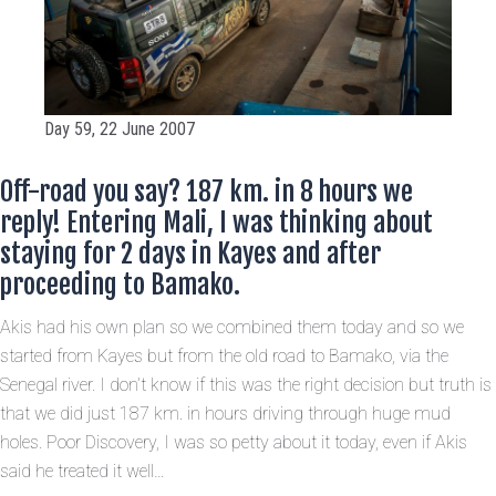
Day 59, 22 June 2007
Off-road you say? 187 km. in 8 hours we
reply! Entering Mali, I was thinking about
staying for 2 days in Kayes and after
proceeding to Bamako.
Akis had his own plan so we combined them today and so we
started from Kayes but from the old road to Bamako, via the
Senegal river. I don’t know if this was the right decision but truth is
that we did just 187 km. in hours driving through huge mud
holes. Poor Discovery, I was so petty about it today, even if Akis
said he treated it well…