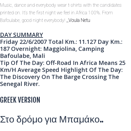
Music, dance and everybody wear t-shirts with the candidates
printed on. It’s the first night we feel in Africa 100%. From
Bafoulabe, good night everybody!
_Voula Netu
DAY SUMMARY
Friday 22/6/2007
Total Km.:
11.127
Day Km.:
187
Overnight:
Maggiolina, Camping
Bafoulabe, Mali
Tip Of The Day:
Off-Road In Africa Means 25
Km/h Average Speed
Highlight Of The Day:
The Discovery On The Barge Crossing The
Senegal River.
GREEK VERSION
Στο δρόμο για Μπαμάκο..