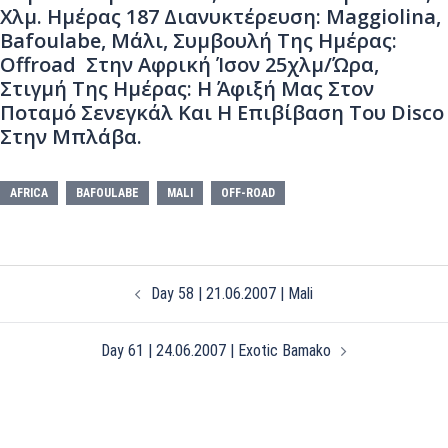
Χλμ. Ημέρας 187 Διανυκτέρευση: Maggiolina,
Bafoulabe, Μάλι, Συμβουλή Της Ημέρας:
Offroad Στην Αφρική Ίσον 25χλμ/ώρα,
Στιγμή Της Ημέρας: Η Άφιξή Μας Στον
Ποταμό Σενεγκάλ Και Η Επιβίβαση Του Disco
Στην Μπλάβα.
AFRICA
BAFOULABE
MALI
OFF-ROAD
Post
Day 58 | 21.06.2007 | Mali
navigation
Day 61 | 24.06.2007 | Exotic Bamako