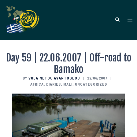
Skip
to
content
Togg
Search
men
Day 59 | 22.06.2007 | Off-road to
Bamako
BY
VULA NETOU AVANTOGLOU
22/06/2007
AFRICA
,
DIARIES
,
MALI
,
UNCATEGORIZED