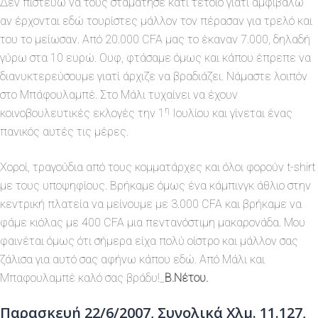
Δεν πιστεύω να τους σταμάτησε κάτι τέτοιο γιατί αμφιβάλω
αν έρχονται εδώ τουρίστες μάλλον τον πέρασαν για τρελό και
του το μείωσαν. Από 20.000 CFA μας το έκαναν 7.000, δηλαδή
γύρω στα 10 ευρώ. Ουφ, φτάσαμε όμως και κάπου έπρεπε να
διανυκτερεύσουμε γιατί άρχιζε να βραδιάζει. Νάμαστε λοιπόν
στο Μπάφουλαμπέ. Στο Μάλι τυχαίνει να έχουν
η
κοινοβουλευτικές εκλογές την 1
Ιουλίου και γίνεται ένας
πανικός αυτές τις μέρες.
Χοροί, τραγούδια από τους κομματάρχες και όλοι φορούν t-shirt
με τους υποψηφίους. Βρήκαμε όμως ένα κάμπινγκ άθλιο στην
κεντρική πλατεία να μείνουμε με 3.000 CFA και βρήκαμε να
φάμε κιόλας με 400 CFA μια πεντανόστιμη μακαρονάδα. Μου
φαινέται όμως ότι σήμερα είχα πολύ οίστρο και μάλλον σας
ζάλισα για αυτό σας αφήνω κάπου εδώ. Από Μάλι και
Μπαφουλαμπέ καλό σας βράδυ!_
Β.Νέτου.
Παρασκευή 22/6/2007, Συνολικά Χλμ. 11.127,