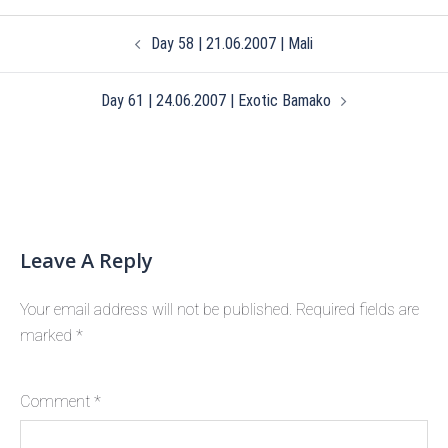
Post
Day 58 | 21.06.2007 | Mali
navigation
Day 61 | 24.06.2007 | Exotic Bamako
Leave A Reply
Your email address will not be published.
Required fields are
marked
*
Comment
*